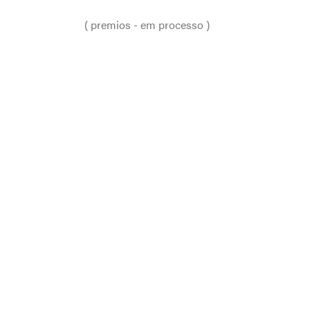
estrutura pentagonal, cadeiras
FICHA
giratórias
TÉCNICA
( premios - em processo )
GALERIA
PUBLICAÇÕES
PROCESSO
PREMIAÇÕES
DOWNLOADS
EXIBIÇÕES
FICHA TÉCNICA