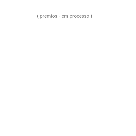
O filme Oroboro é fruto de um
vínculo essencial entre a arte e a
formação humana.
( premios - em processo )
PREMIAÇÕES
EXIBIÇÕES
FICHA TÉCNICA