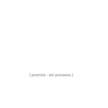
Travessias
para bronze
2011,
PREMIAÇÕES
HD, 3 canais, 14’34” (cada canal),
loop
EXIBIÇÕES
( premios - em processo )
FICHA
TÉCNICA
GALERIA
PREMIAÇÕES
PUBLICAÇÕES
PROCESSO